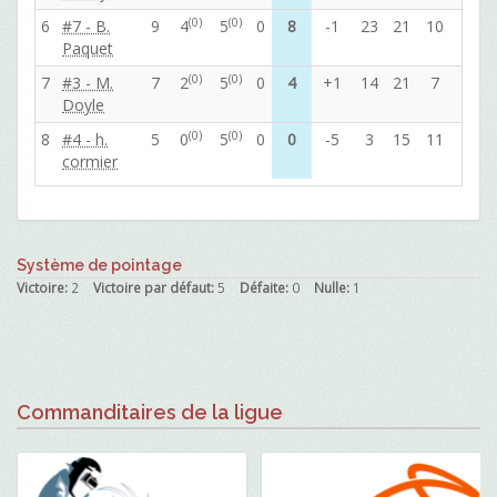
(0)
(0)
6
#7 - B.
9
4
5
0
8
-1
23
21
10
47
Paquet
(0)
(0)
7
#3 - M.
7
2
5
0
4
+1
14
21
7
26
Doyle
(0)
(0)
8
#4 - h.
5
0
5
0
0
-5
3
15
11
9
cormier
Système de pointage
Victoire:
2
Victoire par défaut:
5
Défaite:
0
Nulle:
1
Commanditaires de la ligue