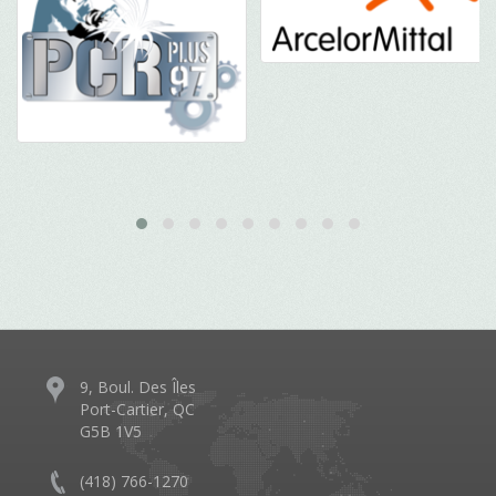
9, Boul. Des Îles
Port-Cartier, QC
G5B 1V5
(418) 766-1270