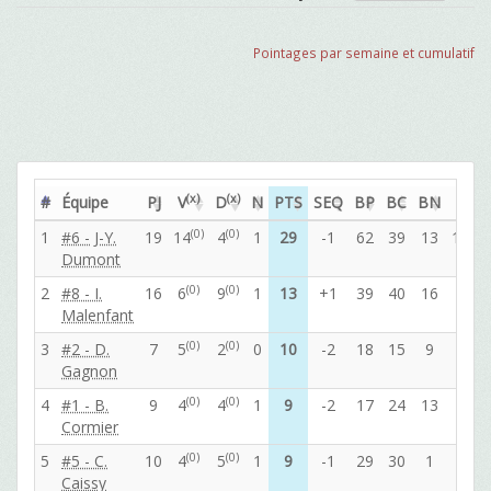
Pointages par semaine et cumulatif
(x)
(x)
#
Équipe
PJ
V
D
N
PTS
SEQ
BP
BC
BN
PP
(0)
(0)
1
#6 - J-Y.
19
14
4
1
29
-1
62
39
13
141
Dumont
(0)
(0)
2
#8 - I.
16
6
9
1
13
+1
39
40
16
82
Malenfant
(0)
(0)
3
#2 - D.
7
5
2
0
10
-2
18
15
9
50
Gagnon
(0)
(0)
4
#1 - B.
9
4
4
1
9
-2
17
24
13
47
Cormier
(0)
(0)
5
#5 - C.
10
4
5
1
9
-1
29
30
1
50
Caissy